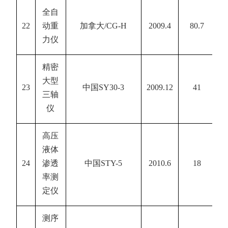
全自
22
动重
加拿大
/CG-H
2009.4
80.7
力仪
精密
大型
23
中国
SY30-3
2009.12
41
三轴
仪
高压
液体
24
渗透
中国
STY-5
2010.6
18
率测
定仪
测序