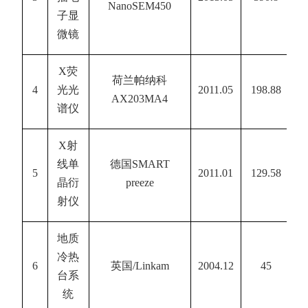
NanoSEM450
子显
微镜
X
荧
荷兰帕纳科
4
光光
2011.05
198.88
AX203MA4
谱仪
X
射
线单
德国
SMART
5
2011.01
129.58
晶衍
preeze
射仪
地质
冷热
6
英国
/Linkam
2004.12
45
台系
统