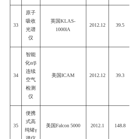
原子
吸收
英国
KLAS-
33
2012.12
39.5
光谱
1000lA
仪
智能
化
α/β
连续
34
美国
ICAM
2012.12
39.3
空气
检测
仪
便携
式高
35
美国
Falcon 5000
2012.1
148.8
纯锗
γ
谱仪