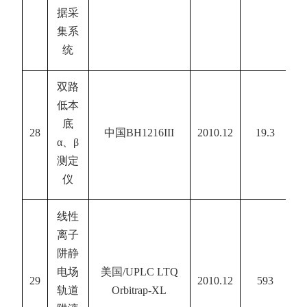
据采
集系
统
双路
低本
底
28
中国
BH1216III
2010.12
19.3
α
、
β
测定
仪
线性
离子
阱静
电场
美国
/UPLC LTQ
29
2010.12
593
轨道
Orbitrap-XL