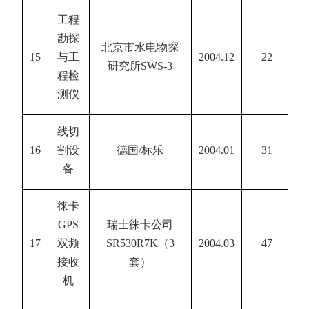
工程
勘探
北京市水电物探
15
与工
2004.12
22
研究所
SWS-3
程检
测仪
线切
16
割设
德国
/
标乐
2004.01
31
备
徕卡
GPS
瑞士徕卡公司
17
双频
SR530R7K
（
3
2004.03
47
接收
套）
机