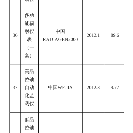
多功
能辐
射仪
中国
36
2012.1
89.6
表
RADIAGEN2000
（一
套）
高品
位铀
37
自动
中国
WF-IIA
2012.3
9.77
化监
测仪
低品
位铀