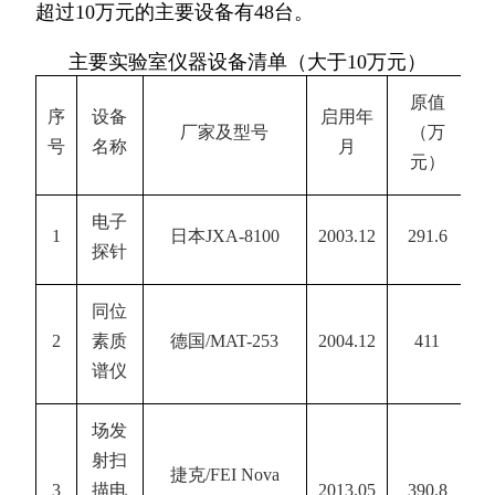
超过
10
万元的主要设备有
48
台。
主要实验室仪器设备清单（大于
10
万元）
原值
序
设备
启用年
厂家及型号
（万
号
名称
月
元）
电子
1
日本
JXA-8100
2003.12
291.6
探针
同位
2
素质
德国
/MAT-253
2004.12
411
谱仪
场发
射扫
捷克
/FEI Nova
3
描电
2013.05
390.8